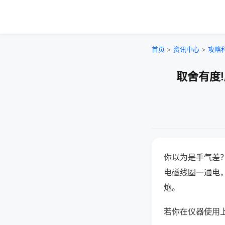
首页
>
资讯中心
>
攻略
取舍有度
你以为是手气差
电磁线圈一通电
炮。
若你在仪器使用上