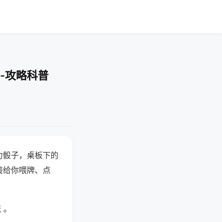
-攻略科普
力骰子，桌板下的
接给你喂牌、点
 。