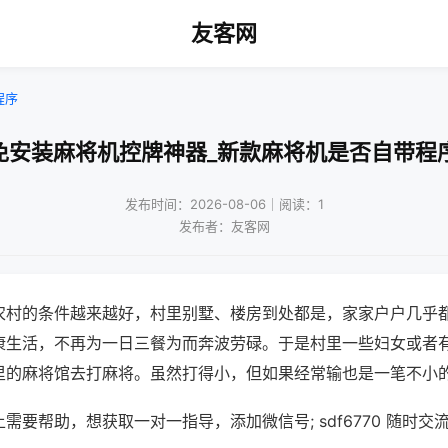
友客网
程序
免安装麻将机控牌神器_新款麻将机是否自带程
发布时间：2026-08-06｜阅读：1
发布者：友客网
农村的条件越来越好，村里别墅、楼房到处都是，家家户户几乎
康生活，不再为一日三餐为而奔波劳碌。于是村里一些妇女或者
里的麻将馆去打麻将。虽然打得小，但如果经常输也是一笔不小
需要帮助，想获取一对一指导，添加微信号; sdf6770 随时交流