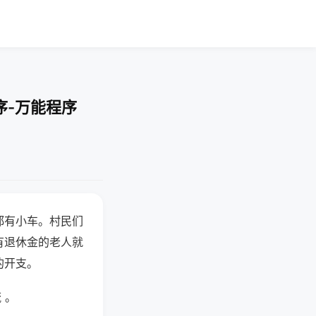
序-万能程序
都有小车。村民们
有退休金的老人就
的开支。
 。