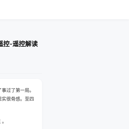
遥控-遥控解读
了事过了第一局。
现实很骨感。至四
 。