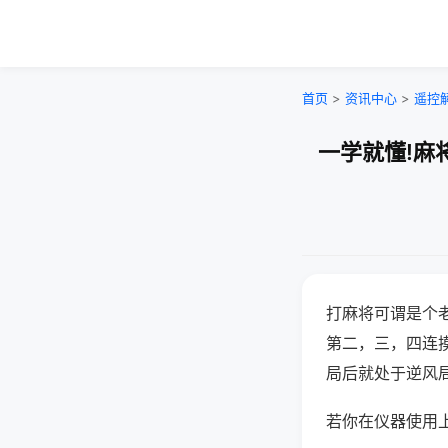
首页
>
资讯中心
>
遥控
一学就懂!麻
打麻将可谓是个
第二，三，四连
局后就处于逆风
若你在仪器使用上