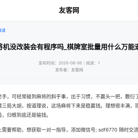
友客网
解读
将机没改装会有程序吗_棋牌室批量用什么万能
发布时间：2026-08-06｜阅读：1
发布者：友客网
老手，可经常碰到麻将的斜乎事，出于习惯，不赢头一把，敷衍
摸三局大胡，按道理说，这场麻将下来是稳赢钱。理想很丰满，
局，归根到底还是输钱。
需要帮助，想获取一对一指导，添加微信号; sdf6770 随时交流