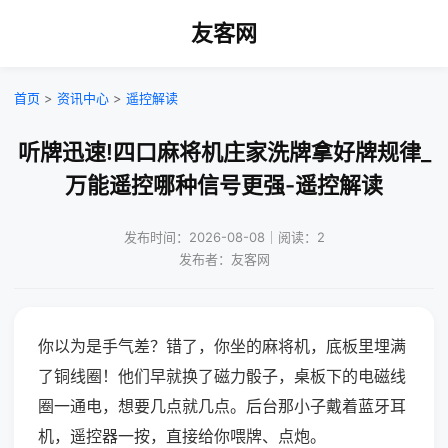
友客网
首页
>
资讯中心
>
遥控解读
听牌迅速!四口麻将机庄家洗牌拿好牌规律_
万能遥控哪种信号更强-遥控解读
发布时间：2026-08-08｜阅读：2
发布者：友客网
你以为是手气差？错了，你坐的麻将机，底板里埋满
了铜线圈！他们早就换了磁力骰子，桌板下的电磁线
圈一通电，想要几点就几点。后台那小子戴着蓝牙耳
机，遥控器一按，直接给你喂牌、点炮。