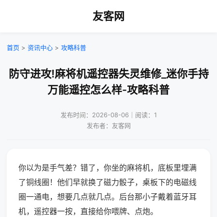
友客网
首页
>
资讯中心
>
攻略科普
防守进攻!麻将机遥控器失灵维修_迷你手持
万能遥控怎么样-攻略科普
发布时间：2026-08-06｜阅读：1
发布者：友客网
你以为是手气差？错了，你坐的麻将机，底板里埋满
了铜线圈！他们早就换了磁力骰子，桌板下的电磁线
圈一通电，想要几点就几点。后台那小子戴着蓝牙耳
机，遥控器一按，直接给你喂牌、点炮。