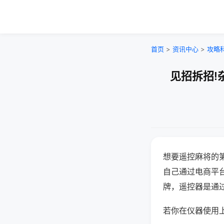
首页
>
资讯中心
>
攻略
见招拆招!
想要遥控麻将的
自己通过电商平
牌，遥控器是通
若你在仪器使用上