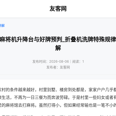
友客网
讲解
动麻将机升降台与好牌预判_折叠机洗牌特殊规律
解
发布时间：2026-08-06｜阅读：1
发布者：友客网
农村的条件越来越好，村里别墅、楼房到处都是，家家户户几乎
康生活，不再为一日三餐为而奔波劳碌。于是村里一些妇女或者
里的麻将馆去打麻将。虽然打得小，但如果经常输也是一笔不小