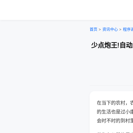
首页
>
资讯中心
>
程序
少点炮王!自
在当下的农村，
的生活也是过小
会时不时的到村