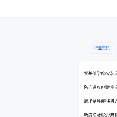
行业资讯
零基础学!免安装
防守进攻!棋牌室
牌场制胜!麻将机
听牌隐蔽!隐形麻