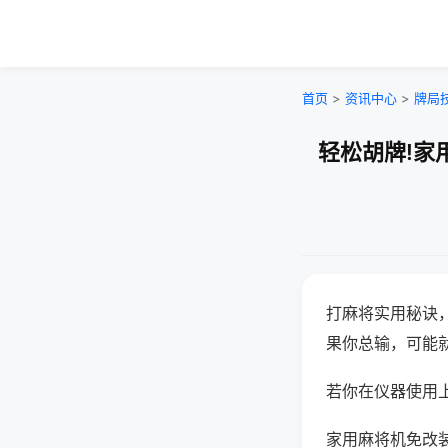
首页
>
资讯中心
>
牌局
轻松胡牌!家
打麻将实用秘诀
果你总输，可能
若你在仪器使用上
家用麻将机免改