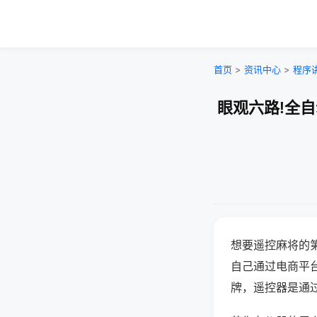
首页
>
资讯中心
>
程序
眼观六路!全
想要遥控麻将的
自己通过电商平
牌，遥控器是通