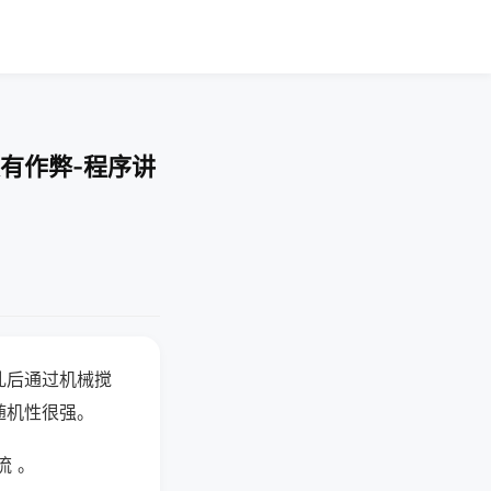
有作弊-程序讲
乱后通过机械搅
随机性很强。
流 。