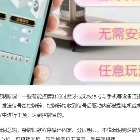
控制原理：一些智能控牌器通过蓝牙或无线信号与手机等设备连
，发送信号给控牌器，控牌器接收到信号后驱动内部微型电机或
程中进行干预，达到控牌目的。
漏洞总输，杂牌旧款程序循环固定、分层明显，不懂漏洞则烂牌
中心位，可扭转劣势，新款加密机无漏洞，靠基础规律。