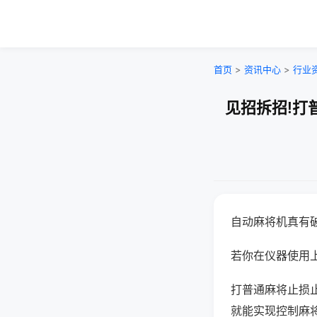
首页
>
资讯中心
>
行业
见招拆招!打
自动麻将机真有
若你在仪器使用上
打普通麻将止损
就能实现控制麻