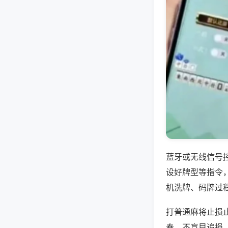
蓝牙或无线信号
设好牌型等指令
机洗牌、码牌过
打普通麻将止损
奏，不盲目追损