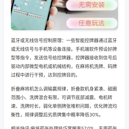
蓝牙或无线信号控制原理：一些智能控牌器通过蓝牙
或无线信号与手机等设备连接。手机端软件预设好牌
型等指令，发送信号给控牌器，控牌器接收到信号后
驱动内部微型电机或机械结构，在麻将机洗牌、码牌
过程中进行干预，达到控牌目的。
折叠麻将机怎么调输赢规律，折叠款机身紧凑、磁圈
范围小、洗牌混合有限，可调节底部减震、电机转
速、洗牌时长，弱化单侧牌张堆积问题，优化牌流均
衡性，规律调整后劣质牌集中概率降低30%。
相关快讯:麻将孤张处理技巧掌握率57.0%，无用孤张